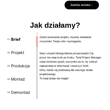
Zamów stoisko
Jak działamy?
Zanim powstanie projekt, musimy dokładnie
Brief
01
zrozumieć Twoje cele i wymagania.
Projekt
02
Nasz zespół obsługi klienta przeprowadzi Cię
przez ten etap krok po kroku. Twój Project Manager
zada mnóstwo pytań, wszystko po to, by zebrać
Produkcja
najważniejsze informacje i stworzyć brief,
03
który stanie się podstawą dla naszego działu
projektowego.
Montaż
To tutaj dzieje się magia!
04
Demontaż
05