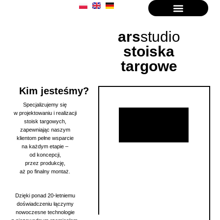
ars
studio
stoiska
targowe
Kim jesteśmy?
Specjalizujemy się
w projektowaniu i realizacji
stoisk targowych,
zapewniając naszym
klientom pełne wsparcie
na każdym etapie –
od koncepcji,
przez produkcję,
aż po finalny montaż.
Dzięki ponad 20-letniemu
doświadczeniu łączymy
nowoczesne technologie