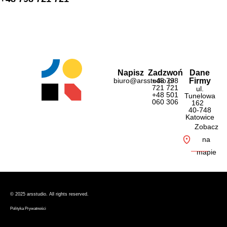
Napisz
Zadzwoń
Dane
biuro@arsstudio.pl
+48 798
Firmy
721 721
ul.
+48 501
Tunelowa
060 306
162
40-748
Katowice
Zobacz
na
mapie
© 2025 ars
studio. All rights reserved.
Polityka Prywatności