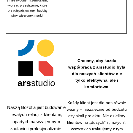
z niezawodnym rzemiosłem,
tworząc przestrzenie, które
przyciągają uwagę i budują
silny wizerunek marki.
Chcemy, aby każda
współpraca z arsstudio była
dla naszych klientów nie
tylko efektywna, ale i
ars
studio
komfortowa.
Dzięki
Każdy klient jest dla nas równie
własne
Naszą filozofią jest budowanie
ważny – niezależnie od budżetu
mu
trwałych relacji z klientami,
zaplecz
czy skali projektu. Nie dzielimy
u
opartych na wzajemnym
klientów na „dużych” i „małych”,
technicz
zaufaniu i profesjonalizmie.
wszystkich traktujemy z tym
nemu,