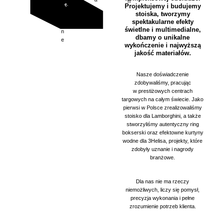
h
k
c
ę.
h
Projektujemy i budujemy
y
t
a
h
stoiska, tworzymy
c
y
spektakularne efekty
z
c
świetlne i multimedialne,
n
z
dbamy o unikalne
e
n
wykończenie i najwyższą
e
jakość materiałów.
Nasze doświadczenie
zdobywaliśmy, pracując
w prestiżowych centrach
targowych na całym świecie. Jako
pierwsi w Polsce zrealizowaliśmy
stoisko dla Lamborghini, a także
stworzyliśmy autentyczny ring
bokserski oraz efektowne kurtyny
wodne dla 3Helisa, projekty, które
zdobyły uznanie i nagrody
branżowe.
Dla nas nie ma rzeczy
niemożliwych, liczy się pomysł,
precyzja wykonania i pełne
zrozumienie potrzeb klienta.