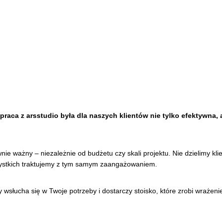
aca z arsstudio była dla naszych klientów nie tylko efektywna, a
wnie ważny – niezależnie od budżetu czy skali projektu. Nie dzielimy kli
zystkich traktujemy z tym samym zaangażowaniem.
y wsłucha się w Twoje potrzeby i dostarczy stoisko, które zrobi wrażeni