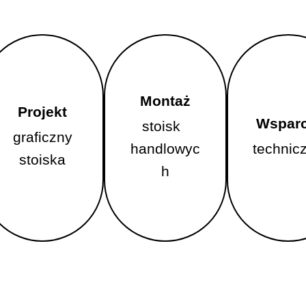
Montaż
Montaż
Projekt
Projekt
Wsparc
Wsparc
stoisk
stoisk
graficzny
graficzny
handlowyc
handlowyc
technic
technic
stoiska
stoiska
h
h