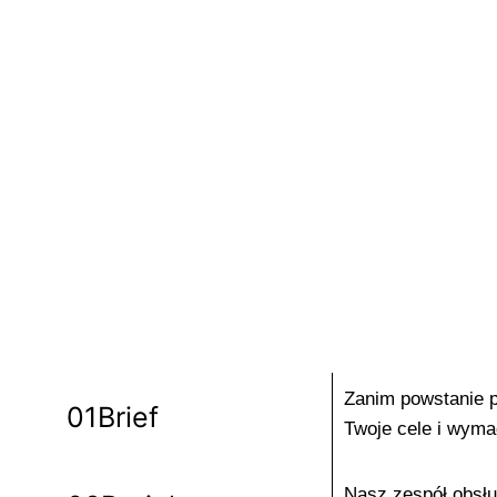
oraz pełnej kontroli nad transportem i wypo
perfekcyjne wykonanie i terminową realizację.
Zanim powstanie p
01
Brief
Twoje cele i wyma
Nasz zespół obsług