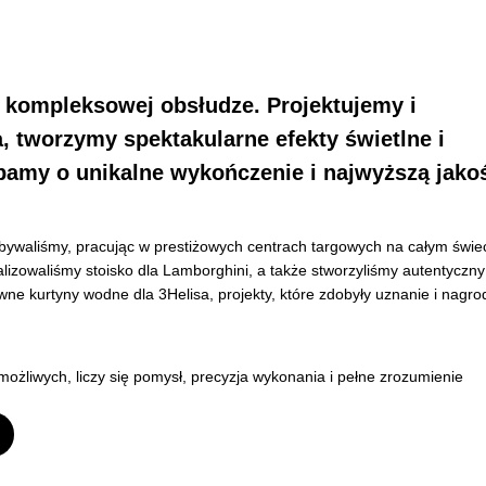
w kompleksowej obsłudze. Projektujemy i
, tworzymy spektakularne efekty świetlne i
bamy o unikalne wykończenie i najwyższą jako
ywaliśmy, pracując w prestiżowych centrach targowych na całym świec
alizowaliśmy stoisko dla Lamborghini, a także stworzyliśmy autentyczny
wne kurtyny wodne dla 3Helisa, projekty, które zdobyły uznanie i nagro
możliwych, liczy się pomysł, precyzja wykonania i pełne zrozumienie