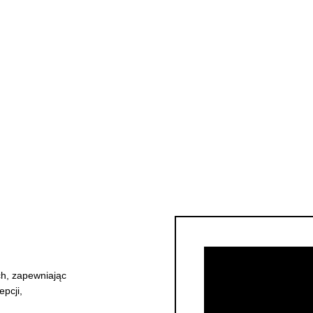
ych, zapewniając
pcji,