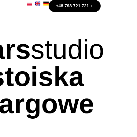
+48 798 721 721
ars
studio
stoiska
targowe