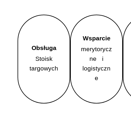
Wsparcie
Wsparcie
Obsługa
Obsługa
merytorycz
merytorycz
Stoisk
Stoisk
ne i
ne i
targowych
targowych
logistyczn
logistyczne
e