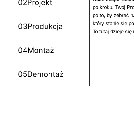
02
Projekt
po kroku. Twój Pr
po to, by zebrać n
który stanie się p
03
Produkcja
To tutaj dzieje się
04
Montaż
05
Demontaż