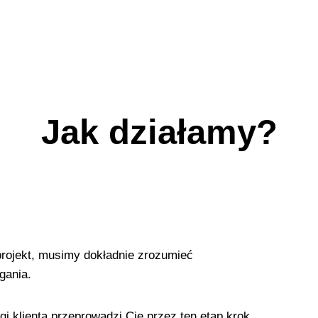
sażeniem możemy zagwarantować
Jak działamy?
rojekt, musimy dokładnie zrozumieć
gania.
i klienta przeprowadzi Cię przez ten etap krok