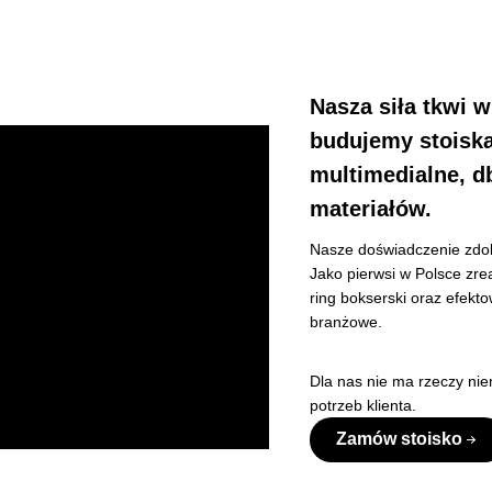
Nasza siła tkwi 
budujemy stoiska
multimedialne, d
materiałów.
Nasze doświadczenie zdob
Jako pierwsi w Polsce zre
ring bokserski oraz efekto
branżowe.
Dla nas nie ma rzeczy nie
potrzeb klienta.
Zamów stoisko
woczesnym technologiom CNC