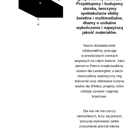
h
k
c
ę.
h
Projektujemy i budujemy
y
t
a
h
stoiska, tworzymy
c
y
spektakularne efekty
z
c
świetlne i multimedialne,
n
z
dbamy o unikalne
e
n
wykończenie i najwyższą
e
jakość materiałów.
Nasze doświadczenie
zdobywaliśmy, pracując
w prestiżowych centrach
targowych na całym świecie. Jako
pierwsi w Polsce zrealizowaliśmy
stoisko dla Lamborghini, a także
stworzyliśmy autentyczny ring
bokserski oraz efektowne kurtyny
wodne dla 3Helisa, projekty, które
zdobyły uznanie i nagrody
branżowe.
Dla nas nie ma rzeczy
niemożliwych, liczy się pomysł,
precyzja wykonania i pełne
zrozumienie potrzeb klienta.