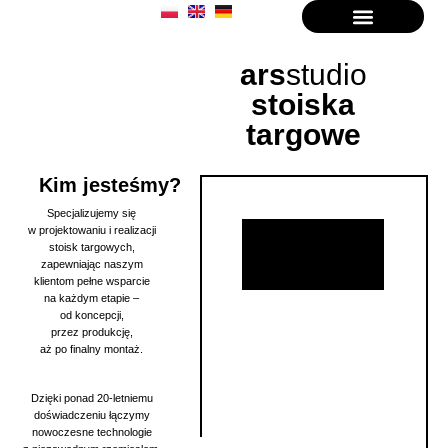
ars
studio
stoiska
targowe
Kim jesteśmy?
Specjalizujemy się
w projektowaniu i realizacji
stoisk targowych,
zapewniając naszym
klientom pełne wsparcie
na każdym etapie –
od koncepcji,
przez produkcję,
aż po finalny montaż.
Dzięki ponad 20-letniemu
doświadczeniu łączymy
nowoczesne technologie