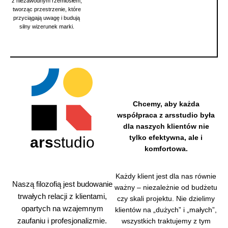
z niezawodnym rzemiosłem,
tworząc przestrzenie, które
przyciągają uwagę i budują
silny wizerunek marki.
Chcemy, aby każda
współpraca z arsstudio była
dla naszych klientów nie
tylko efektywna, ale i
ars
studio
komfortowa.
Dzięki
Każdy klient jest dla nas równie
własne
Naszą filozofią jest budowanie
ważny – niezależnie od budżetu
mu
trwałych relacji z klientami,
zaplecz
czy skali projektu. Nie dzielimy
u
opartych na wzajemnym
klientów na „dużych” i „małych”,
technicz
zaufaniu i profesjonalizmie.
wszystkich traktujemy z tym
nemu,