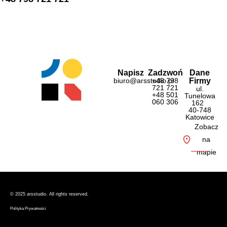
Napisz
Zadzwoń
Dane
biuro@arsstudio.pl
+48 798
Firmy
721 721
ul.
+48 501
Tunelowa
060 306
162
40-748
Katowice
Zobacz
na
mapie
© 2025 ars
studio. All rights reserved.
Polityka Prywatności