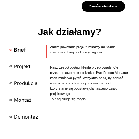
Zamów stoisko
Jak działamy?
Zanim powstanie projekt, musimy dokładnie
Brief
01
zrozumieć Twoje cele i wymagania.
Projekt
02
Nasz zespół obsługi klienta przeprowadzi Cię
przez ten etap krok po kroku. Twój Project Manager
zada mnóstwo pytań, wszystko po to, by zebrać
Produkcja
najważniejsze informacje i stworzyć brief,
03
który stanie się podstawą dla naszego działu
projektowego.
Montaż
To tutaj dzieje się magia!
04
Demontaż
05