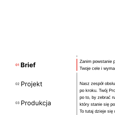
Zanim powstanie p
Brief
01
Twoje cele i wyma
Projekt
Nasz zespół obsług
02
po kroku. Twój Pr
po to, by zebrać n
Produkcja
03
który stanie się p
To tutaj dzieje się