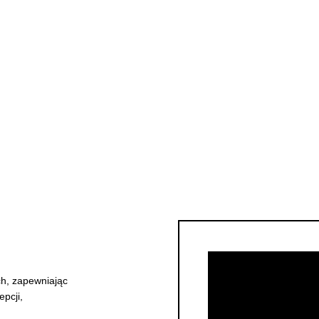
ych, zapewniając
pcji,