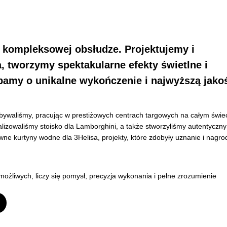
w kompleksowej obsłudze. Projektujemy i
, tworzymy spektakularne efekty świetlne i
bamy o unikalne wykończenie i najwyższą jako
ywaliśmy, pracując w prestiżowych centrach targowych na całym świec
alizowaliśmy stoisko dla Lamborghini, a także stworzyliśmy autentyczny
wne kurtyny wodne dla 3Helisa, projekty, które zdobyły uznanie i nagro
możliwych, liczy się pomysł, precyzja wykonania i pełne zrozumienie