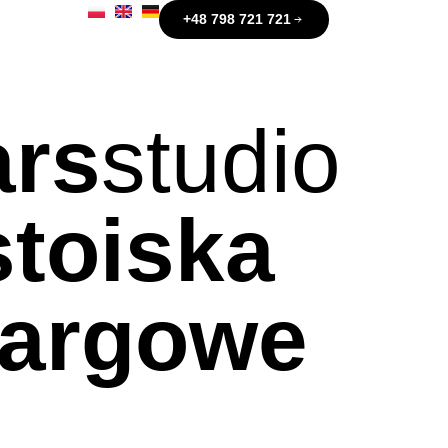
+48 798 721 721
ars
studio
stoiska
targowe