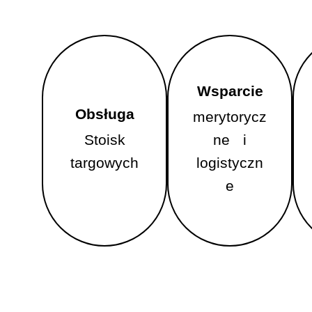
Wsparcie
Obsługa
merytorycz
Wsparcie
Obsługa
Stoisk
ne i
merytorycz
targowych
Stoisk
logistyczn
ne i
targowych
e
logistyczne