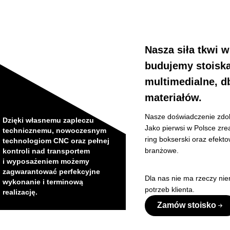
Nasza siła tkwi 
budujemy stoiska
multimedialne, d
materiałów.
Nasze doświadczenie zdob
Dzięki własnemu zapleczu
Jako pierwsi w Polsce zre
technicznemu, nowoczesnym
ring bokserski oraz efekto
technologiom CNC oraz pełnej
branżowe.
kontroli nad transportem
i wyposażeniem możemy
zagwarantować perfekcyjne
Dla nas nie ma rzeczy nie
wykonanie i terminową
potrzeb klienta.
realizację.
Zamów stoisko