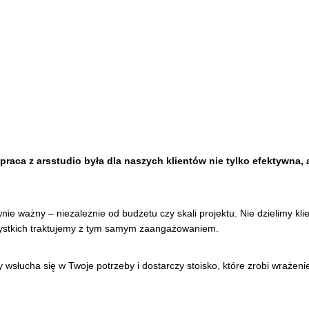
aca z arsstudio była dla naszych klientów nie tylko efektywna, a
wnie ważny – niezależnie od budżetu czy skali projektu. Nie dzielimy kli
zystkich traktujemy z tym samym zaangażowaniem.
y wsłucha się w Twoje potrzeby i dostarczy stoisko, które zrobi wrażeni