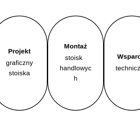
Montaż
Projekt
Montaż
Wsparc
stoisk
Projekt
graficzny
Wsparc
handlowyc
stoisk
technic
graficzny
stoiska
handlowyc
h
technic
stoiska
h