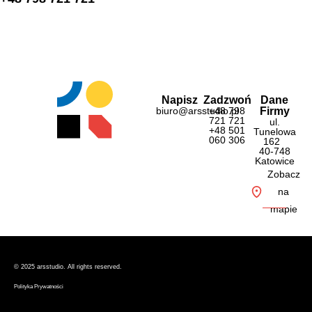
Napisz
Zadzwoń
Dane
biuro@arsstudio.pl
+48 798
Firmy
721 721
ul.
+48 501
Tunelowa
060 306
162
40-748
Katowice
Zobacz
na
mapie
© 2025 ars
studio. All rights reserved.
Polityka Prywatności