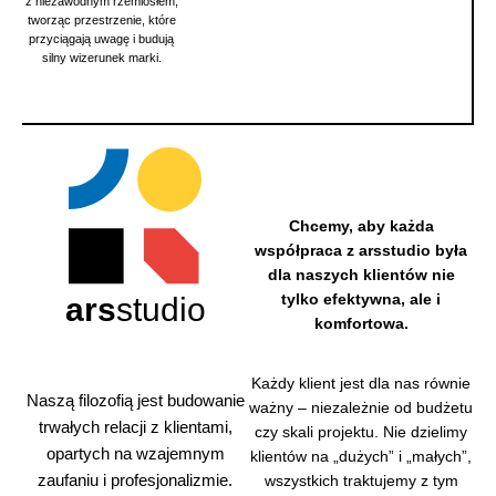
z niezawodnym rzemiosłem,
tworząc przestrzenie, które
przyciągają uwagę i budują
silny wizerunek marki.
Chcemy, aby każda
współpraca z arsstudio była
dla naszych klientów nie
tylko efektywna, ale i
ars
studio
komfortowa.
Dzięki
Każdy klient jest dla nas równie
własne
Naszą filozofią jest budowanie
ważny – niezależnie od budżetu
mu
trwałych relacji z klientami,
zaplecz
czy skali projektu. Nie dzielimy
u
opartych na wzajemnym
klientów na „dużych” i „małych”,
technicz
zaufaniu i profesjonalizmie.
wszystkich traktujemy z tym
nemu,