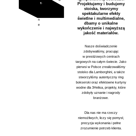
h
k
c
ę.
h
Projektujemy i budujemy
y
t
a
h
stoiska, tworzymy
c
y
spektakularne efekty
z
c
świetlne i multimedialne,
n
z
dbamy o unikalne
e
n
wykończenie i najwyższą
e
jakość materiałów.
Nasze doświadczenie
zdobywaliśmy, pracując
w prestiżowych centrach
targowych na całym świecie. Jako
pierwsi w Polsce zrealizowaliśmy
stoisko dla Lamborghini, a także
stworzyliśmy autentyczny ring
bokserski oraz efektowne kurtyny
wodne dla 3Helisa, projekty, które
zdobyły uznanie i nagrody
branżowe.
Dla nas nie ma rzeczy
niemożliwych, liczy się pomysł,
precyzja wykonania i pełne
zrozumienie potrzeb klienta.