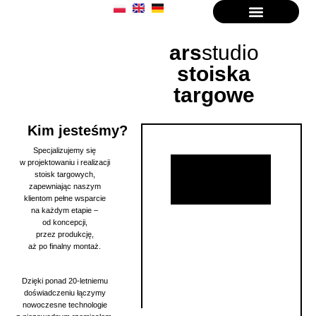
ars
studio
stoiska
targowe
Kim jesteśmy?
Specjalizujemy się
w projektowaniu i realizacji
stoisk targowych,
zapewniając naszym
klientom pełne wsparcie
na każdym etapie –
od koncepcji,
przez produkcję,
aż po finalny montaż.
Dzięki ponad 20-letniemu
doświadczeniu łączymy
nowoczesne technologie