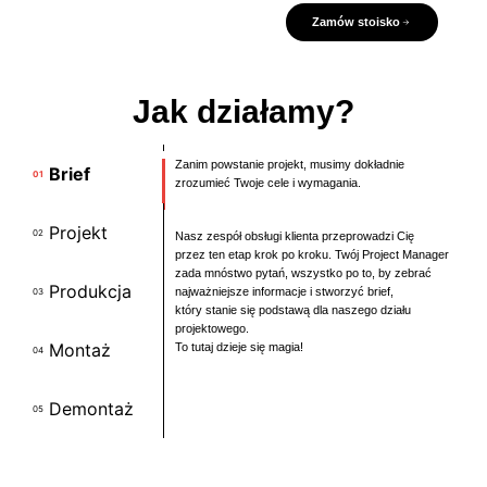
Zamów stoisko
Jak działamy?
Zanim powstanie projekt, musimy dokładnie
Brief
01
zrozumieć Twoje cele i wymagania.
Projekt
02
Nasz zespół obsługi klienta przeprowadzi Cię
przez ten etap krok po kroku. Twój Project Manager
zada mnóstwo pytań, wszystko po to, by zebrać
Produkcja
najważniejsze informacje i stworzyć brief,
03
który stanie się podstawą dla naszego działu
projektowego.
Montaż
To tutaj dzieje się magia!
04
Demontaż
05