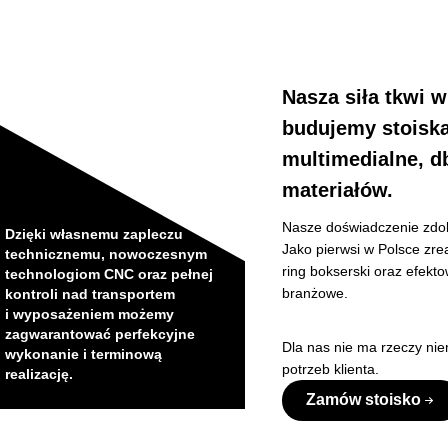
Nasza siła tkwi 
budujemy stoiska
multimedialne, d
materiałów.
Nasze doświadczenie zdob
Dzięki własnemu zapleczu
Jako pierwsi w Polsce zre
technicznemu, nowoczesnym
ring bokserski oraz efekto
technologiom CNC oraz pełnej
branżowe.
kontroli nad transportem
i wyposażeniem możemy
zagwarantować perfekcyjne
Dla nas nie ma rzeczy nie
wykonanie i terminową
potrzeb klienta.
realizację.
Zamów stoisko