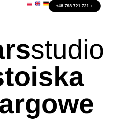
+48 798 721 721
ars
studio
stoiska
targowe