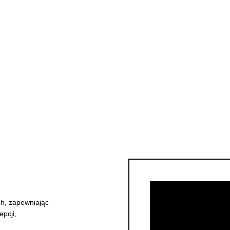
ych, zapewniając
pcji,