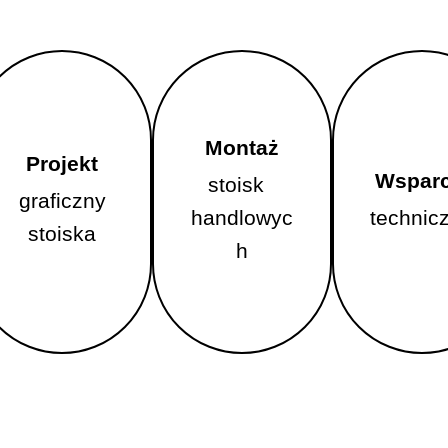
Montaż
Projekt
Montaż
Wsparc
stoisk
Projekt
graficzny
Wsparc
handlowyc
stoisk
technic
graficzny
stoiska
handlowyc
h
technic
stoiska
h