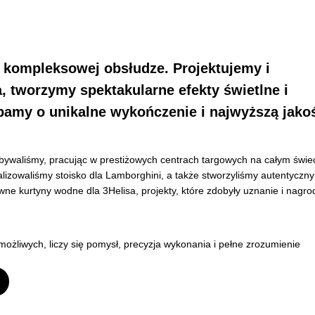
w kompleksowej obsłudze. Projektujemy i
, tworzymy spektakularne efekty świetlne i
bamy o unikalne wykończenie i najwyższą jako
ywaliśmy, pracując w prestiżowych centrach targowych na całym świec
alizowaliśmy stoisko dla Lamborghini, a także stworzyliśmy autentyczny
wne kurtyny wodne dla 3Helisa, projekty, które zdobyły uznanie i nagro
możliwych, liczy się pomysł, precyzja wykonania i pełne zrozumienie