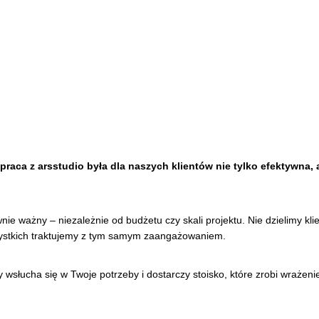
aca z arsstudio była dla naszych klientów nie tylko efektywna, a
wnie ważny – niezależnie od budżetu czy skali projektu. Nie dzielimy kli
zystkich traktujemy z tym samym zaangażowaniem.
y wsłucha się w Twoje potrzeby i dostarczy stoisko, które zrobi wrażeni