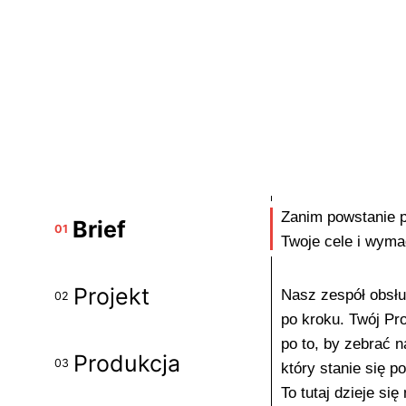
Zanim powstanie p
Brief
01
Twoje cele i wyma
Projekt
Nasz zespół obsług
02
po kroku. Twój Pr
po to, by zebrać n
Produkcja
03
który stanie się p
To tutaj dzieje się