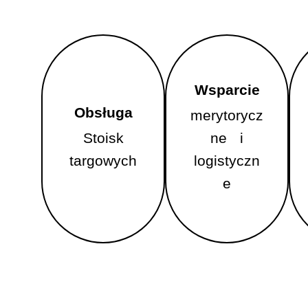
Wsparcie
Obsługa
merytorycz
Wsparcie
Obsługa
Stoisk
ne i
merytorycz
targowych
Stoisk
logistyczn
ne i
targowych
e
logistyczne