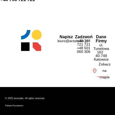
Napisz
Zadzwoń
Dane
biuro@arsstudio.pl
+48 798
Firmy
721 721
ul.
+48 501
Tunelowa
060 306
162
40-748
Katowice
Zobacz
na
mapie
© 2025 ars
studio. All rights reserved.
Polityka Prywatności