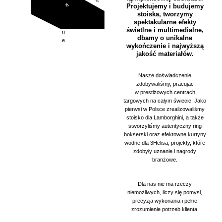
h
k
c
ę.
h
Projektujemy i budujemy
y
t
a
h
stoiska, tworzymy
c
y
spektakularne efekty
z
c
świetlne i multimedialne,
n
z
dbamy o unikalne
e
n
wykończenie i najwyższą
e
jakość materiałów.
Nasze doświadczenie
zdobywaliśmy, pracując
w prestiżowych centrach
targowych na całym świecie. Jako
pierwsi w Polsce zrealizowaliśmy
stoisko dla Lamborghini, a także
stworzyliśmy autentyczny ring
bokserski oraz efektowne kurtyny
wodne dla 3Helisa, projekty, które
zdobyły uznanie i nagrody
branżowe.
Dla nas nie ma rzeczy
niemożliwych, liczy się pomysł,
precyzja wykonania i pełne
zrozumienie potrzeb klienta.