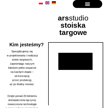
ars
studio
stoiska
targowe
Kim jesteśmy?
Specjalizujemy się
w projektowaniu i realizacji
stoisk targowych,
zapewniając naszym
klientom pełne wsparcie
na każdym etapie –
od koncepcji,
przez produkcję,
aż po finalny montaż.
Dzięki ponad 20-letniemu
doświadczeniu łączymy
nowoczesne technologie