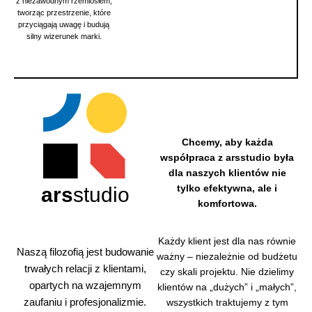
z niezawodnym rzemiosłem,
tworząc przestrzenie, które
przyciągają uwagę i budują
silny wizerunek marki.
Chcemy, aby każda
współpraca z arsstudio była
dla naszych klientów nie
tylko efektywna, ale i
ars
studio
komfortowa.
Dzięki
Każdy klient jest dla nas równie
własne
Naszą filozofią jest budowanie
ważny – niezależnie od budżetu
mu
trwałych relacji z klientami,
zaplecz
czy skali projektu. Nie dzielimy
u
opartych na wzajemnym
klientów na „dużych” i „małych”,
technicz
zaufaniu i profesjonalizmie.
wszystkich traktujemy z tym
nemu,