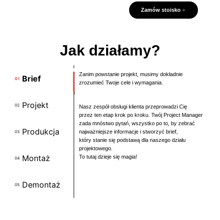
Zamów stoisko
Jak działamy?
Zanim powstanie projekt, musimy dokładnie
Brief
01
zrozumieć Twoje cele i wymagania.
Projekt
02
Nasz zespół obsługi klienta przeprowadzi Cię
przez ten etap krok po kroku. Twój Project Manager
zada mnóstwo pytań, wszystko po to, by zebrać
Produkcja
najważniejsze informacje i stworzyć brief,
03
który stanie się podstawą dla naszego działu
projektowego.
Montaż
To tutaj dzieje się magia!
04
Demontaż
05