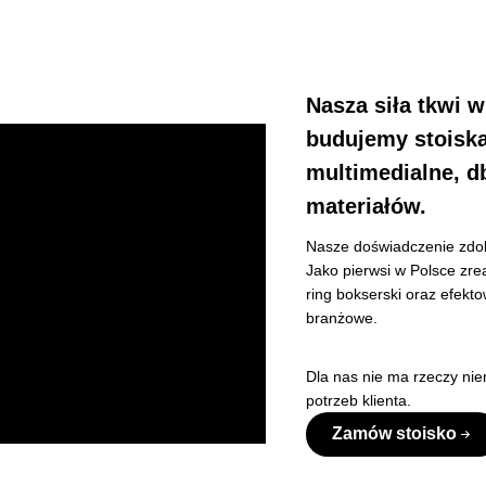
Nasza siła tkwi 
budujemy stoiska
multimedialne, d
materiałów.
Nasze doświadczenie zdob
Jako pierwsi w Polsce zre
ring bokserski oraz efekto
branżowe.
Dla nas nie ma rzeczy nie
potrzeb klienta.
Zamów stoisko
woczesnym technologiom CNC