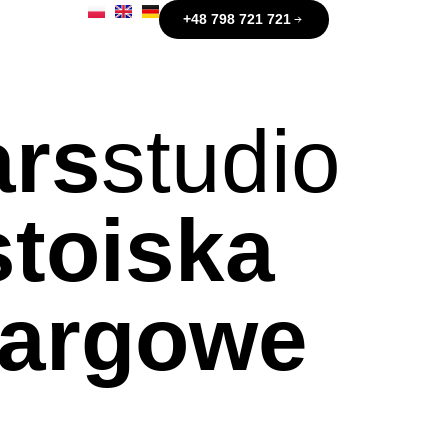
+48 798 721 721
ars
studio
stoiska
targowe