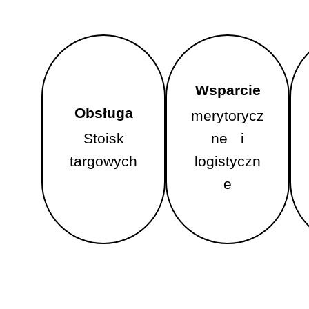
Wsparcie
Wsparcie
Obsługa
Obsługa
merytorycz
merytorycz
Stoisk
Stoisk
ne i
ne i
targowych
targowych
logistyczn
logistyczne
e