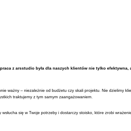
aca z arsstudio była dla naszych klientów nie tylko efektywna, a
wnie ważny – niezależnie od budżetu czy skali projektu. Nie dzielimy kli
zystkich traktujemy z tym samym zaangażowaniem.
y wsłucha się w Twoje potrzeby i dostarczy stoisko, które zrobi wrażeni