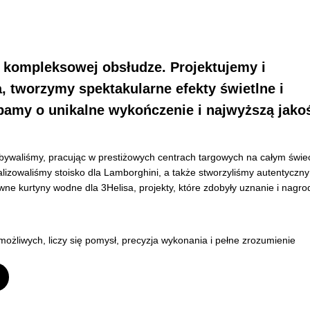
w kompleksowej obsłudze. Projektujemy i
, tworzymy spektakularne efekty świetlne i
bamy o unikalne wykończenie i najwyższą jako
ywaliśmy, pracując w prestiżowych centrach targowych na całym świec
alizowaliśmy stoisko dla Lamborghini, a także stworzyliśmy autentyczny
wne kurtyny wodne dla 3Helisa, projekty, które zdobyły uznanie i nagro
możliwych, liczy się pomysł, precyzja wykonania i pełne zrozumienie