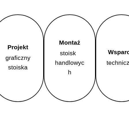
Montaż
Montaż
Projekt
Projekt
Wsparc
Wsparc
stoisk
stoisk
graficzny
graficzny
handlowyc
handlowyc
technic
technic
stoiska
stoiska
h
h