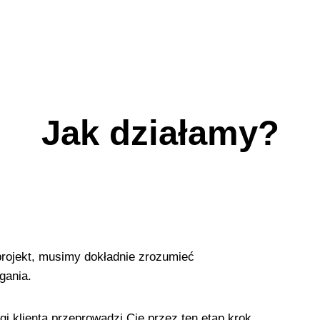
sażeniem możemy zagwarantować
Jak działamy?
rojekt, musimy dokładnie zrozumieć
gania.
i klienta przeprowadzi Cię przez ten etap krok