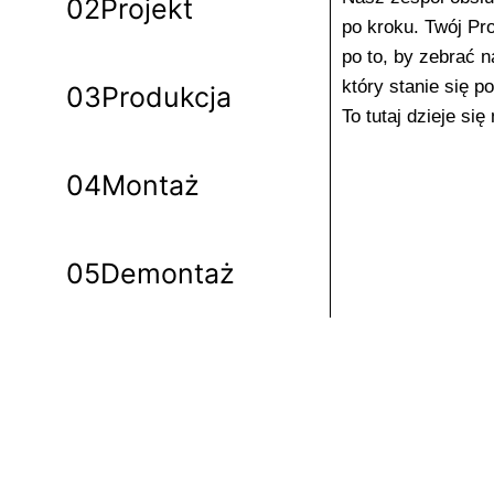
02
Projekt
po kroku. Twój Pr
po to, by zebrać n
który stanie się p
03
Produkcja
To tutaj dzieje się
04
Montaż
05
Demontaż