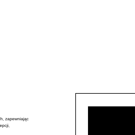
ych, zapewniając
pcji,