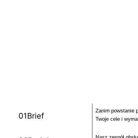
oraz pełnej kontroli nad transportem i wypo
perfekcyjne wykonanie i terminową realizację.
Zanim powstanie p
01
Brief
Twoje cele i wyma
Nasz zespół obsług