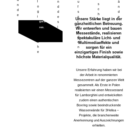
t
l
ä
n
u
d
t
a
a
s
erechte
n
i
ä
o
n
d
f
l
ä
n
u
c
d
Realisie
s
n
g
d
d
s
o
n
d
f
h
e
c
rung
d
i
e
e
s
g
d
d
s
Unsere Stärke liegt in der
e
h
e
s
s
t
garantie
i
e
e
s
ganzheitlichen Betreuung.
e
t
i
ä
s
ren.
s
t
Wir entwerfen und bauen
i
g
n
t
Messestände, realisieren
i
ä
s
n
d
spektakuläre Licht- und
i
g
n
c
e
Multimediaeffekte und
s
n
d
h
n
sorgen für ein
c
e
e
einzigartiges Finish sowie
h
n
höchste Materialqualität.
e
Unsere Erfahrung haben wir bei
der Arbeit in renommierten
Messezentren auf der ganzen Welt
gesammelt. Als Erste in Polen
realisierten wir einen Messestand
für Lamborghini und entwickelten
zudem einen authentischen
Boxring sowie beeindruckende
Wasserwände für 3Helisa –
Projekte, die branchenweite
Anerkennung und Auszeichnungen
erhielten.