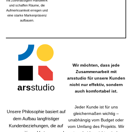
mit zuverlässigem Handwerk
und schaffen Räume, die
Aufmerksamkeit erregen und
eine starke Markenpräsenz
aufbauen.
Wir möchten, dass jede
Zusammenarbeit mit
arsstudio für unsere Kunden
nicht nur effektiv, sondern
ars
studio
auch komfortabel ist.
Dank
Jeder Kunde ist für uns
unseres
Unsere Philosophie basiert auf
gleichermaßen wichtig –
eigenen
dem Aufbau langfristiger
unabhängig vom Budget oder
technisc
Kundenbeziehungen, die auf
vom Umfang des Projekts. Wir
hen