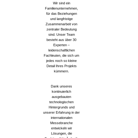
Wir sind ein
Familienunternehmen,
für das Beziehungen
und langfristige
Zusammenarbeit von
zentraler Bedeutung
sind. Unser Team
besteht aus über 30
Experten –
leidenschaftlichen
Fachleuten, die sich um
jedes noch so kleine
Detail Ihres Projekts
kümmern.
Dank unseres
kontinuierlich
ausgebauten
technologischen
Hintergrunds und
unserer Erfahrung in der
internationalen
Messebranche
entwickeln wir
Lösungen, die