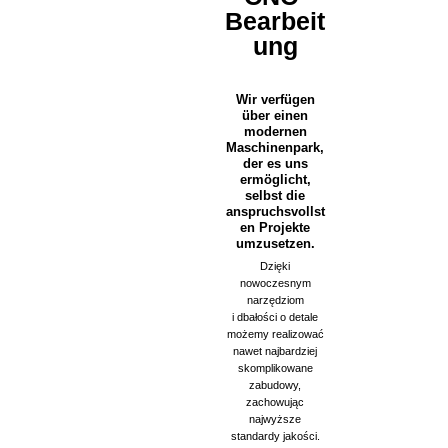
Bearbeit
ung
Wir verfügen
über einen
modernen
Maschinenpark,
der es uns
ermöglicht,
selbst die
anspruchsvollst
en Projekte
umzusetzen.
Dzięki
nowoczesnym
narzędziom
i dbałości o detale
możemy realizować
nawet najbardziej
skomplikowane
zabudowy,
zachowując
najwyższe
standardy jakości.