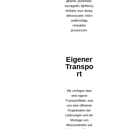
główne, punktowe,
wysięgniki, lightboxy,
kinkiety oraz lampy
dekoracyjne, które
podkreślają
charakter
przestrzeni.
Eigener
Transpo
rt
Wir verfügen über
eine eigene
Transportflotte, was
uns eine effiziente
Organisation der
Lieferungen und der
Montage von
Messeständen auf