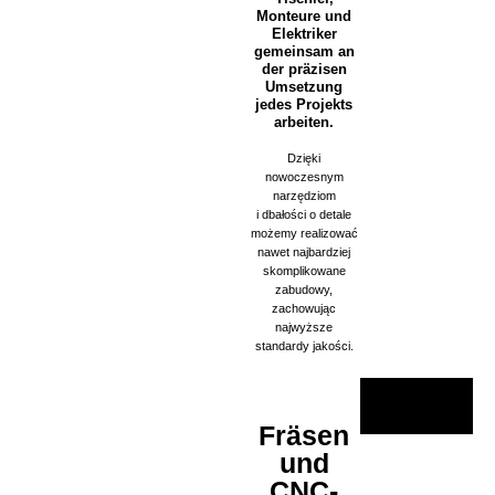
Monteure und
Elektriker
gemeinsam an
der präzisen
Umsetzung
jedes Projekts
arbeiten.
Dzięki
nowoczesnym
narzędziom
i dbałości o detale
możemy realizować
nawet najbardziej
skomplikowane
zabudowy,
zachowując
najwyższe
standardy jakości.
Fräsen
und
CNC-