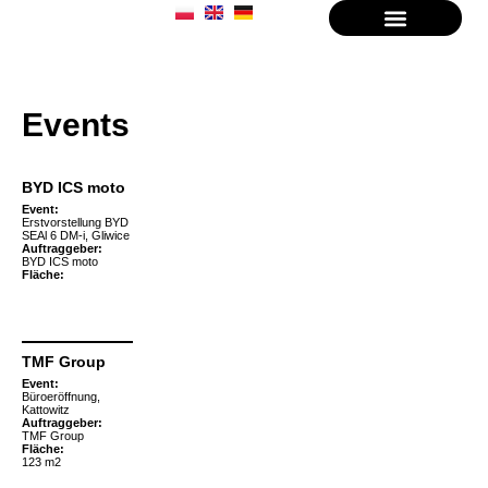
Events
BYD ICS moto
Event:
Erstvorstellung BYD
SEAl 6 DM-i, Gliwice
Auftraggeber:
BYD ICS moto
Fläche:
TMF Group
Event:
Büroeröffnung,
Kattowitz
Auftraggeber:
TMF Group
Fläche:
123 m2