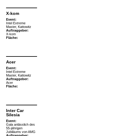
X-kom
Event:
Intel Extreme
Master, Kattowitz
Auftraggeber:
X-kom
Fläche:
Acer
Event:
Intel Extreme
Master, Kattowitz
Auftraggeber:
Acer
Fläche:
Inter Car
Silesia
Event:
Gala anlässlich des
55-jährigen
Jubiläums von AMG
Auftraggeber: