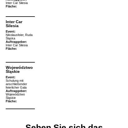
Inter Car Silesia
Fläche:
Inter Car
Silesia
Event:
Nikolausfeier, Ruda
Śląska
Auftraggeber:
Inter Car Silesia
Fläche:
Województwo
Śląskie
Event:
Schulung mit
anschließender
feierlicher Gala
Auftraggeber:
Województwo
Śląskie
Fläche:
Sehen Sie sich das